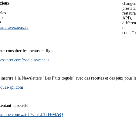
izieux
chan
pres
bles
restaur
ux
API),
2
différe
irie-aveizieux.fr
de m
connaîtr
pour consulter les menus en ligne:
est-pret.com//scolaire/menus
inscrire à la Newsletters "Les P'tits toqués" avec des recettes et des jeux pour le
oques-api.com
entant la société :
youtube.com/watch?v=rLLTIF6M7eQ