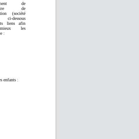
gement de
tataire de
ation (société
 ci-dessous
nts liens afin
ieux les
e :
s enfants :