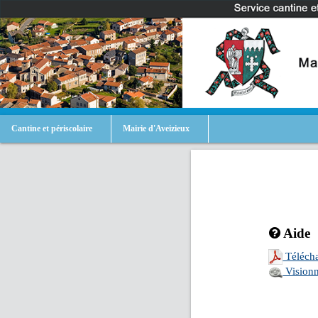
Cantine et périscolaire
Mairie d'Aveizieux
Aide
Télécha
Visionn