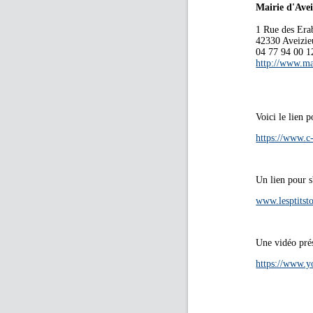
Mairie d'Ave
1 Rue des Era
42330 Aveizie
04 77 94 00 1
http://www.ma
Voici le lien 
https://www.c-
Un lien pour s'
www.lesptitst
Une vidéo prés
https://www.