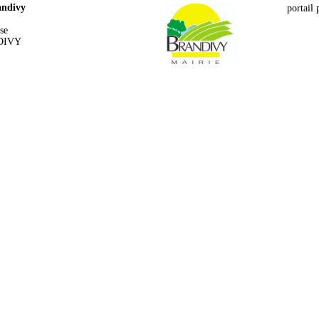
andivy
portail 
ise
DIVY