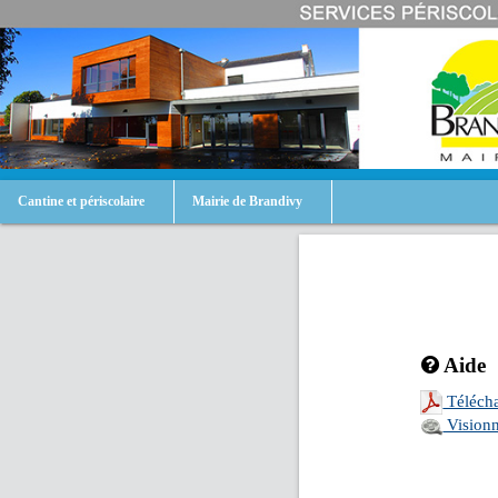
Cantine et périscolaire
Mairie de Brandivy
Aide
Télécha
Visionn