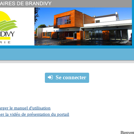
Se connecter
rger le manuel d'utilisation
er la vidéo de présentation du portail
Bienve