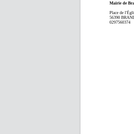
Mairie de Br
Place de l'Égl
56390 BRAN
0297560374