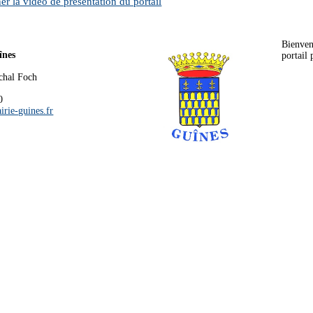
er la vidéo de présentation du portail
Bienve
înes
portail 
chal Foch
0
irie-guines.fr