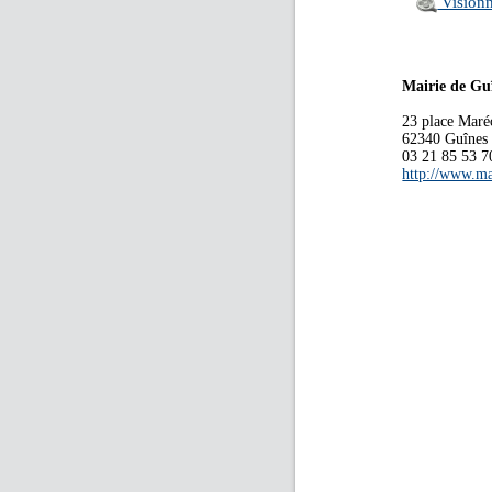
Visionn
Mairie de Gu
23 place Maré
62340 Guînes
03 21 85 53 7
http://www.ma