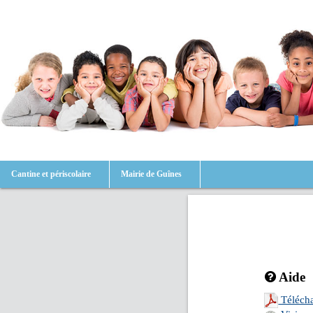
Cantine et périscolaire
Mairie de Guînes
Aide
Télécha